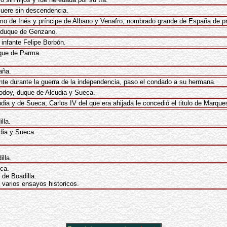
uere sin descendencia.
rimo de Inés y príncipe de Albano y Venafro, nombrado grande de España de pr
y duque de Genzano.
infante Felipe Borbón.
uque de Parma.
aña.
ente durante la guerra de la independencia, paso el condado a su hermana.
odoy, duque de Alcudia y Sueca.
ia y de Sueca, Carlos IV del que era ahijada le concedió el titulo de Marques
lla.
udia y Sueca
lla.
ca.
de Boadilla.
 varios ensayos historicos.