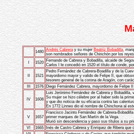
M
Andrés Cabrera
y su mujer
Beatriz Bobadilla
, mar
1480
son nombrados señores de Chinchón por los reyes
Fernando de Cabrera y Bobadilla, alcaide de Sego
I
1520
Carlos I le concedió en 1520 el título de conde,
Pedro Fernández de Cabrera-Boadilla y de la Cuev
II
1521
mayordomo mayor y valido de Felipe II, que obtuvo
tesorero general de la corona de Aragón, con caráct
III
1576
Diego Fernández Cabrera, mayordomo de Felipe II 
Luis Jerónimo Fernández de Cabrera y Bobadilla, v
Su mujer se hizo célebre por al haber sido la prim
IV
1608
y que dio noticia de su eficacia contra las calentur
En 1772 Linneo dio el nombre de Chinchona al est
Francisco Jacinto Fernández de Cabrera-Bobadilla
V
1657
primer marques de San Martín de la Vega.
Murió sin descendencia y paso sus títulos a su p
VI
1665
Inés de Castro Cabrera y Enríquez de Ribera que 
VII
Francisca Cárdenas y de Castro, que también murió