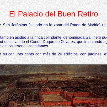
El Palacio del Buen Retiro
de San Jerónimo (situado en la zona del Prado de Madrid) un 
también asiduo a la finca colindante, denominada Gallinero pu
ad de su valido el Conde-Duque de Olivares, que intentando a
n de los terrenos colindantes.
en su conjunto contó con más de 20 edificios, con jardines,