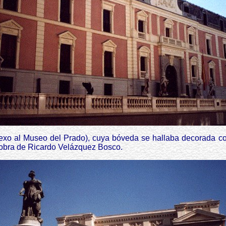
nexo al Museo del Prado), cuya bóveda se hallaba decorada co
es obra de Ricardo Velázquez Bosco.